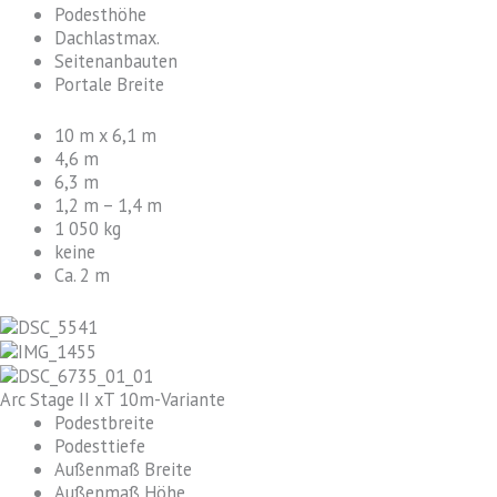
Podesthöhe
Dachlastmax.
Seitenanbauten
Portale Breite
10 m x 6,1 m
4,6 m
6,3 m
1,2 m – 1,4 m
1 050 kg
keine
Ca. 2 m
Arc Stage II xT 10m-Variante
Podestbreite
Podesttiefe
Außenmaß Breite
Außenmaß Höhe