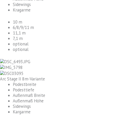
Sidewings
Kragarme
10 m
6/8/9/11 m
11,1 m
7,1 m
optional
optional
Arc Stage II 8m-Variante
Podestbreite
Podesttiefe
Außenmaß Breite
Außenmaß Höhe
Sidewings
Kargarme