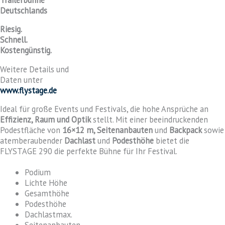
Deutschlands
Riesig.
Schnell.
Kostengünstig.
Weitere Details und
Daten unter
www.flystage.de
Ideal für große Events und Festivals, die hohe Ansprüche an
E
ffizienz, Raum und Optik
stellt. Mit einer beeindruckenden
Podestfläche von
16×12 m,
Seitenanbauten
und
Backpack
sowie
atemberaubender
Dachlast
und
Podesthöhe
bietet die
FLYSTAGE 290 die perfekte Bühne für Ihr Festival.
Podium
Lichte Höhe
Gesamthöhe
Podesthöhe
Dachlastmax.
Seitenanbauten