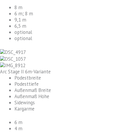
8 m
6 m; 8 m
9,1 m
6,5 m
optional
optional
Arc Stage II 6m-Variante
Podestbreite
Podesttiefe
Außenmaß Breite
Außenmaß Höhe
Sidewings
Kargarme
6 m
4 m